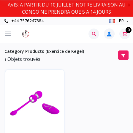
AVIS: A PARTIR DU 10 JUILLET NOTRE LIVRAISON AU
X
CONGO NE PRENDRA QUE 5 A 14 JOURS
+44 7576247884
FR
0
Category Products (Exercice de Kegel)
Objets trouvés
1