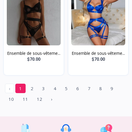
Ensemble de sous-vêteme...
Ensemble de sous-vêteme...
$70.00
$70.00
‹
1
2
3
4
5
6
7
8
9
10
11
12
›