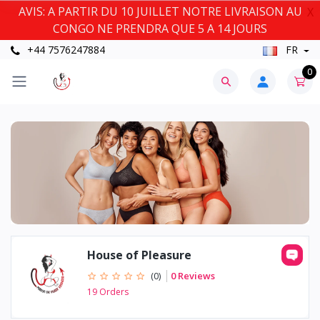
AVIS: A PARTIR DU 10 JUILLET NOTRE LIVRAISON AU
X
CONGO NE PRENDRA QUE 5 A 14 JOURS
+44 7576247884
FR
0
House of Pleasure
0 Reviews
(0)
19 Orders