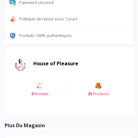
Paiement sécurisé
Politique de retour sous 7 jours
Produits 100% authentiques
House of Pleasure
0
Reviews
25
Products
Plus Du Magasin