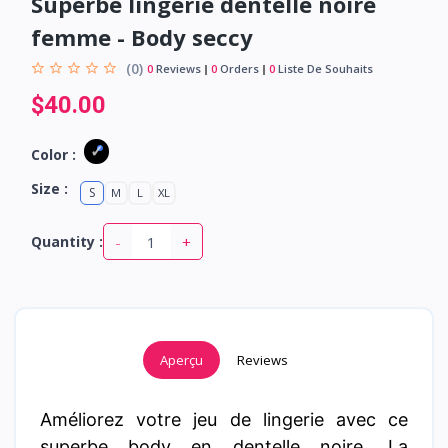
Superbe lingerie dentelle noire
femme - Body seccy
(0)
0
Reviews
0
Orders
0
Liste De Souhaits
$40.00
Color :
Size :
S
M
L
XL
-
+
Quantity :
Aperçu
Reviews
Améliorez votre jeu de lingerie avec ce
superbe body en dentelle noire. La