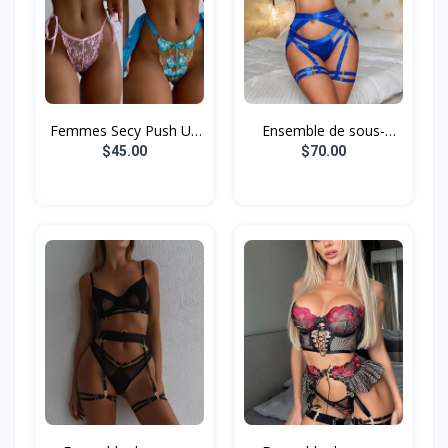
Femmes Secy Push Up
Ensemble de sous-
den...
vêteme...
$45.00
$70.00