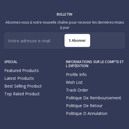
BULLETIN
Abonnez-vous à notre nouvelle chaîne pour recevoir les dernières mises
à jour
S Abonner
SPECIAL
INFORMATIONS SUR LE COMPTE ET
L EXPÉDITION
Featured Products
Profile Info
Latest Products
Wish List
Best Selling Product
Track Order
Top Rated Product
Politique De Remboursement
Politique De Retour
Politique D Annulation